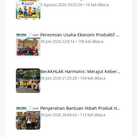
5 Agustus 2026 20:52:26 • 16 kali dibaca
Peresmian Usaha Ekonomi Produktif Panti Muhammadiyah Pesisir Selatan
30 Juni 2026 22:6:14 • 108 kali dibaca
BerAKHLAK Harmonis: Merajut Kebersamaan Melalui Rekreasi Edukatif Anak Asuh
30 Juni 2026 21:25:28 • 104 kali dibaca
Penyerahan Bantuan Hibah Produk Hidup kepada PSAA Baitur Rafki As-Sa'diyah, Wujud Pelayanan Nyata untuk Masyarakat
30 Juni 2026 20:44:42 • 112 kali dibaca