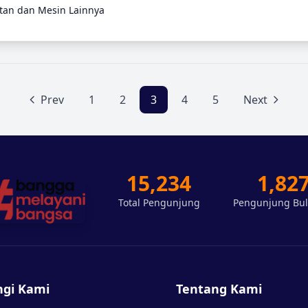
tan dan Mesin Lainnya
Prev
1
2
3
4
5
Next
15,234
1,82
Total Pengunjung
Pengunjung Bul
gi Kami
Tentang Kami