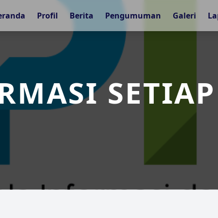
eranda
Profil
Berita
Pengumuman
Galeri
La
RMASI SETIAP